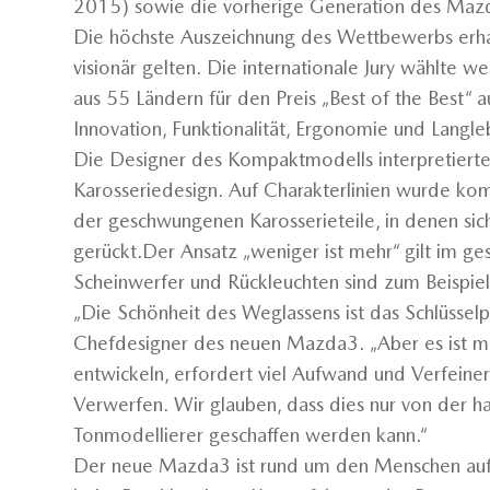
2015) sowie die vorherige Generation des Ma
Die höchste Auszeichnung des Wettbewerbs erha
visionär gelten. Die internationale Jury wählte 
aus 55 Ländern für den Preis „Best of the Best“ a
Innovation, Funktionalität, Ergonomie und Langleb
Die Designer des Kompaktmodells interpretierten
Karosseriedesign. Auf Charakterlinien wurde kom
der geschwungenen Karosserieteile, in denen si
gerückt.Der Ansatz „weniger ist mehr“ gilt im 
Scheinwerfer und Rückleuchten sind zum Beispiel
„Die Schönheit des Weglassens ist das Schlüsselp
Chefdesigner des neuen Mazda3. „Aber es ist meh
entwickeln, erfordert viel Aufwand und Verfein
Verwerfen. Wir glauben, dass dies nur von der h
Tonmodellierer geschaffen werden kann.“
Der neue Mazda3 ist rund um den Menschen aufge