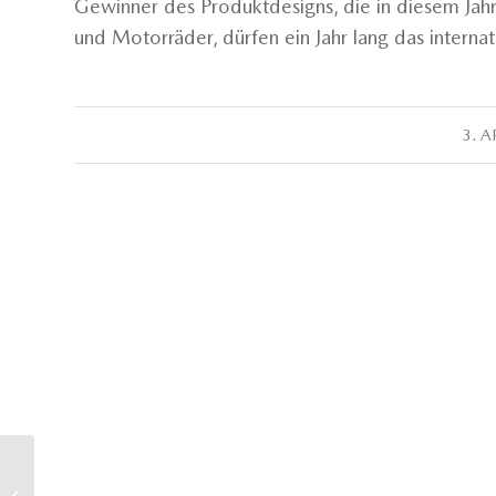
Gewinner des Produktdesigns, die in diesem Jah
und Motorräder, dürfen ein Jahr lang das interna
3. A
Mazda MX-5 gewinnt
Auto Bild Leserwahl