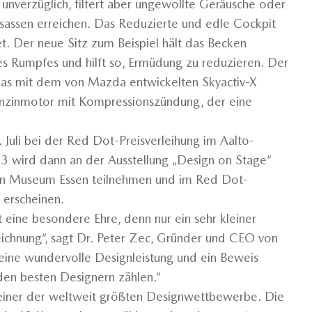
nverzüglich, filtert aber ungewollte Geräusche oder
nsassen erreichen. Das Reduzierte und edle Cockpit
t. Der neue Sitz zum Beispiel hält das Becken
es Rumpfes und hilft so, Ermüdung zu reduzieren. Der
das mit dem von Mazda entwickelten Skyactiv-X
nzinmotor mit Kompressionszündung, der eine
uli bei der Red Dot-Preisverleihung im Aalto-
3 wird dann an der Ausstellung „Design on Stage“
gn Museum Essen teilnehmen und im Red Dot-
 erscheinen.
t eine besondere Ehre, denn nur ein sehr kleiner
eichnung“, sagt Dr. Peter Zec, Gründer und CEO von
 eine wundervolle Designleistung und ein Beweis
den besten Designern zählen.“
einer der weltweit größten Designwettbewerbe. Die