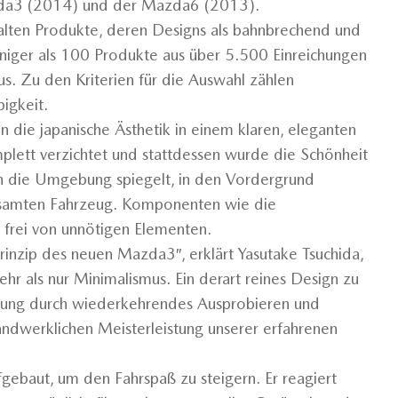
zda3 (2014) und der Mazda6 (2013).
lten Produkte, deren Designs als bahnbrechend und
weniger als 100 Produkte aus über 5.500 Einreichungen
us. Zu den Kriterien für die Auswahl zählen
igkeit.
 die japanische Ästhetik in einem klaren, eleganten
plett verzichtet und stattdessen wurde die Schönheit
ch die Umgebung spiegelt, in den Vordergrund
gesamten Fahrzeug. Komponenten wie die
 frei von unnötigen Elementen.
rinzip des neuen Mazda3″, erklärt Yasutake Tsuchida,
r als nur Minimalismus. Ein derart reines Design zu
erung durch wiederkehrendes Ausprobieren und
andwerklichen Meisterleistung unserer erfahrenen
baut, um den Fahrspaß zu steigern. Er reagiert