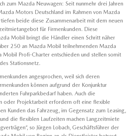
ch zum Mazda Neuwagen: Seit nunmehr drei Jahren
Mazda Motors Deutschland im Rahmen von Mazda
rtiefen beide diese Zusammenarbeit mit dem neuen
zeitmietangebot für Firmenkunden. Diese
zda Mobil bringt die Händler einen Schritt näher
en über 250 an Mazda Mobil teilnehmenden Mazda
a Mobil Profi-Charter entschieden und stellen somit
des Stationsnetz.
rmenkunden angesprochen, weil sich deren
„Firmenkunden können aufgrund der Konjunktur
nderten Fuhrparkbedarf haben. Auch die
 oder Projektarbeit erfordern oft eine flexible
sen Kunden das Fahrzeug, im Gegensatz zum Leasing,
n und die flexiblen Laufzeiten machen Langzeitmiete
gverträgen“, so Jürgen Lobach, Geschäftsführer der
 Mobil von Beginn an als Dienstleister betreut.