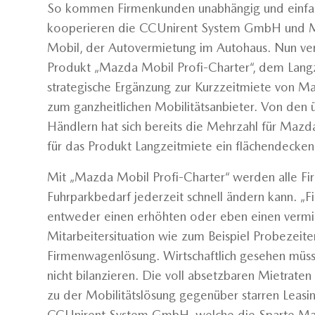
So kommen Firmenkunden unabhängig und einfa
kooperieren die CCUnirent System GmbH und 
Mobil, der Autovermietung im Autohaus. Nun ve
Produkt „Mazda Mobil Profi-Charter“, dem Lang
strategische Ergänzung zur Kurzzeitmiete von Ma
zum ganzheitlichen Mobilitätsanbieter. Von d
Händlern hat sich bereits die Mehrzahl für Mazd
für das Produkt Langzeitmiete ein flächendecken
Mit „Mazda Mobil Profi-Charter“ werden alle Fi
Fuhrparkbedarf jederzeit schnell ändern kann. 
entweder einen erhöhten oder eben einen vermi
Mitarbeitersituation wie zum Beispiel Probezeiten
Firmenwagenlösung. Wirtschaftlich gesehen müs
nicht bilanzieren. Die voll absetzbaren Mietrate
zu der Mobilitätslösung gegenüber starren Leasin
CCUnirent System GmbH, welche die Sparte Mazda