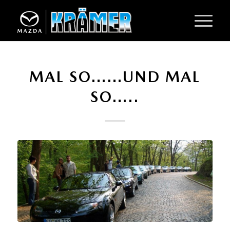
MAL SO……UND MAL
SO…..