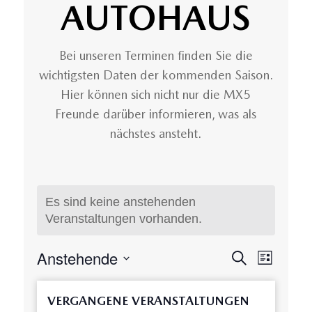
AUTOHAUS
Bei unseren Terminen finden Sie die
wichtigsten Daten der kommenden Saison.
Hier können sich nicht nur die MX5
Freunde darüber informieren, was als
nächstes ansteht.
Es sind keine anstehenden
Veranstaltungen vorhanden.
VERANST
VERAN
Anstehende
Suche
Liste
ANSIC
SUCHE
Datum
NAVIG
UND
wählen.
VERGANGENE VERANSTALTUNGEN